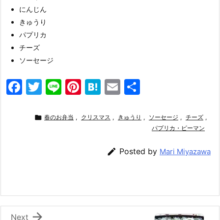
にんじん
きゅうり
パプリカ
チーズ
ソーセージ
F
T
Li
Pi
H
E
共
a
w
n
nt
at
m
有
c
itt
e
er
e
ai

春のお弁当
,
クリスマス
,
きゅうり
,
ソーセージ
,
チーズ
,
e
er
e
n
l
パプリカ・ピーマン
b
st
a

Posted by
Mari Miyazawa
o
o
k

Next