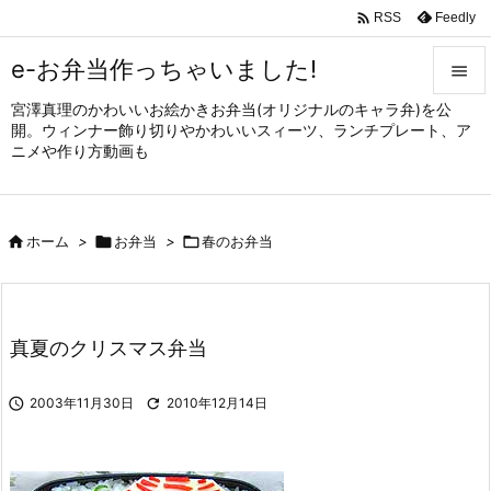

Feedly
RSS
e-お弁当作っちゃいました!

宮澤真理のかわいいお絵かきお弁当(オリジナルのキャラ弁)を公

開。ウィンナー飾り切りやかわいいスィーツ、ランチプレート、ア
メニュ
ニメや作り方動画も

サイド


ホーム
>

お弁当
>

春のお弁当
前へ

次へ

真夏のクリスマス弁当
検索

2003年11月30日

2010年12月14日