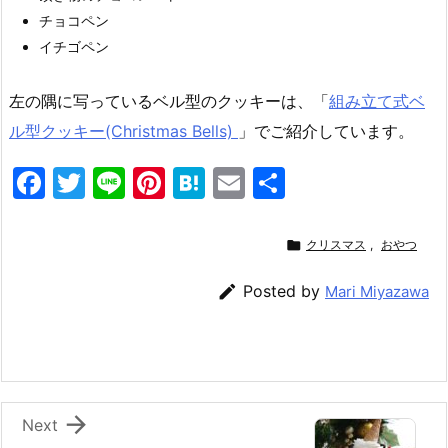
チョコペン
イチゴペン
左の隅に写っているベル型のクッキーは、「
組み立て式ベ
ル型クッキー(Christmas Bells)
」でご紹介しています。
F
T
Li
Pi
H
E
共
a
w
n
nt
at
m
有
c
itt
e
er
e
ai

クリスマス
,
おやつ
e
er
e
n
l

Posted by
Mari Miyazawa
b
st
a
o
o
k

Next