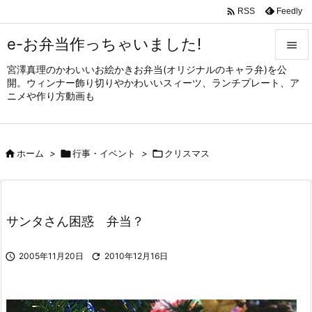

Feedly
RSS
e-お弁当作っちゃいました!

宮澤真理のかわいいお絵かきお弁当(オリジナルのキャラ弁)を公

開。ウィンナー飾り切りやかわいいスィーツ、ランチプレート、ア
メニュ
ニメや作り方動画も

サイド


ホーム
>

行事・イベント
>

クリスマス
前へ

次へ

サンタさん困惑 弁当？
検索

2005年11月20日

2010年12月16日