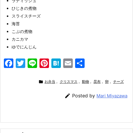
ラディッシュ
ひじきの煮物
スライスチーズ
海苔
こぶの煮物
カニカマ
ゆでにんじん
F
T
Li
Pi
H
E
共
a
w
n
nt
at
m
有
c
itt
e
er
e
ai

お弁当
,
クリスマス
,
動物
,
昆布
,
卵
,
チーズ
e
er
e
n
l

Posted by
Mari Miyazawa
b
st
a
o
o
k