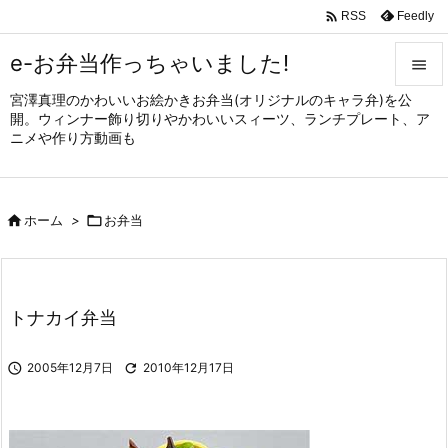

Feedly
RSS
e-お弁当作っちゃいました!

宮澤真理のかわいいお絵かきお弁当(オリジナルのキャラ弁)を公

開。ウィンナー飾り切りやかわいいスィーツ、ランチプレート、ア
メニュ
ニメや作り方動画も

サイド


ホーム
>

お弁当
前へ

次へ

トナカイ弁当
検索

2005年12月7日

2010年12月17日