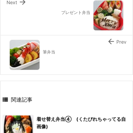

Next
プレゼント弁当

Prev
筆弁当

関連記事
着せ替え弁当④ (くたびれちゃってる自
画像)