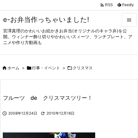

Feedly
RSS
e-お弁当作っちゃいました!

宮澤真理のかわいいお絵かきお弁当(オリジナルのキャラ弁)を公

開。ウィンナー飾り切りやかわいいスィーツ、ランチプレート、ア
メニュ
ニメや作り方動画も

サイド


ホーム
>

行事・イベント
>

クリスマス
前へ

次へ

フルーツ de クリスマスツリー！
検索

2008年12月24日

2010年12月18日