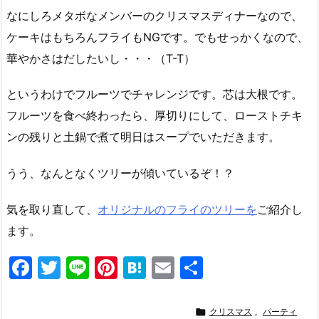
なにしろメタボなメンバーのクリスマスディナーなので、
ケーキはもちろんフライもNGです。でもせっかくなので、
華やかさはだしたいし・・・（T-T）
というわけでフルーツでチャレンジです。芯は大根です。
フルーツを食べ終わったら、厚切りにして、ローストチキ
ンの残りと土鍋で煮て明日はスープでいただきます。
うう、なんとなくツリーが傾いているぞ！？
気を取り直して、
オリジナルのフライのツリーを
ご紹介し
ます。
F
T
Li
Pi
H
E
共
a
w
n
nt
at
m
有
c
itt
e
er
e
ai

クリスマス
,
パーティ