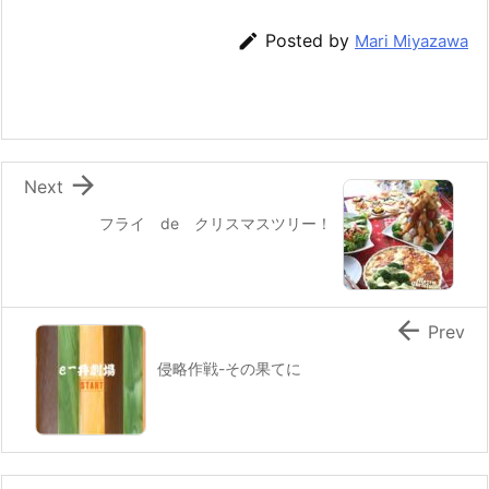
e
er
e
n
l

Posted by
Mari Miyazawa
b
st
a
o
o
k

Next
フライ de クリスマスツリー！

Prev
侵略作戦-その果てに