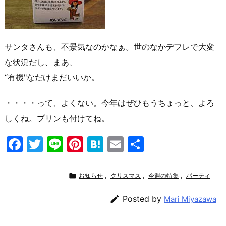
サンタさんも、不景気なのかなぁ。世のなかデフレで大変
な状況だし、まあ、
“有機"なだけまだいいか。
・・・・って、よくない。今年はぜひもうちょっと、よろ
しくね。プリンも付けてね。
F
T
Li
Pi
H
E
共
a
w
n
nt
at
m
有
c
itt
e
er
e
ai

お知らせ
,
クリスマス
,
今週の特集
,
パーティ
e
er
e
n
l

Posted by
Mari Miyazawa
b
st
a
o