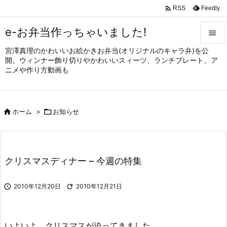

Feedly
RSS
e-お弁当作っちゃいました!

宮澤真理のかわいいお絵かきお弁当(オリジナルのキャラ弁)を公

開。ウィンナー飾り切りやかわいいスィーツ、ランチプレート、ア
メニュ
ニメや作り方動画も

サイド


ホーム
>

お知らせ
前へ

次へ

クリスマスディナー – 今週の特集
検索

2010年12月20日

2010年12月21日
いよいよ、クリスマスが迫ってきました。