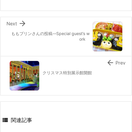
o
k

Next
ももプリンさんの投稿-–Special guest’s w
ork

Prev
クリスマス特別展示館開館

関連記事