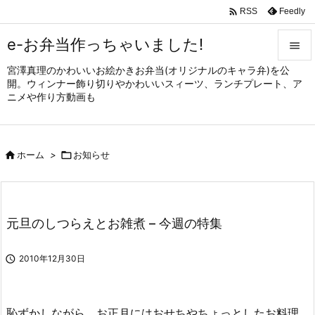

Feedly
RSS
e-お弁当作っちゃいました!

宮澤真理のかわいいお絵かきお弁当(オリジナルのキャラ弁)を公

開。ウィンナー飾り切りやかわいいスィーツ、ランチプレート、ア
メニュ
ニメや作り方動画も

サイド


ホーム
>

お知らせ
前へ

次へ

元旦のしつらえとお雑煮 – 今週の特集
検索

2010年12月30日
恥ずかしながら、お正月にはおせちやちょっとしたお料理