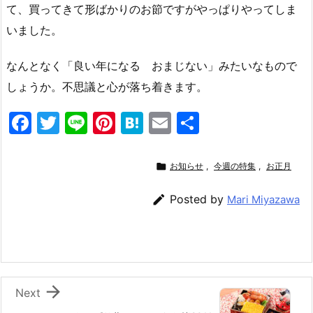
て、買ってきて形ばかりのお節ですがやっぱりやってしま
いました。
なんとなく「良い年になる おまじない」みたいなもので
しょうか。不思議と心が落ち着きます。
F
T
Li
Pi
H
E
共
a
w
n
nt
at
m
有
c
itt
e
er
e
ai

お知らせ
,
今週の特集
,
お正月
e
er
e
n
l

Posted by
Mari Miyazawa
b
st
a
o
o
k

Next