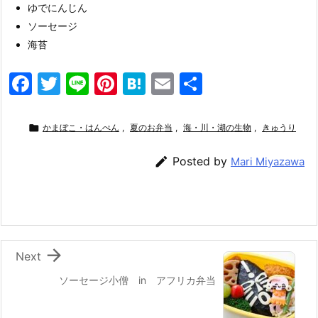
ゆでにんじん
ソーセージ
海苔
F
T
Li
Pi
H
E
共
a
w
n
nt
at
m
有
c
itt
e
er
e
ai

かまぼこ・はんぺん
,
夏のお弁当
,
海・川・湖の生物
,
きゅうり
e
er
e
n
l

Posted by
Mari Miyazawa
b
st
a
o
o
k

Next
ソーセージ小僧 in アフリカ弁当