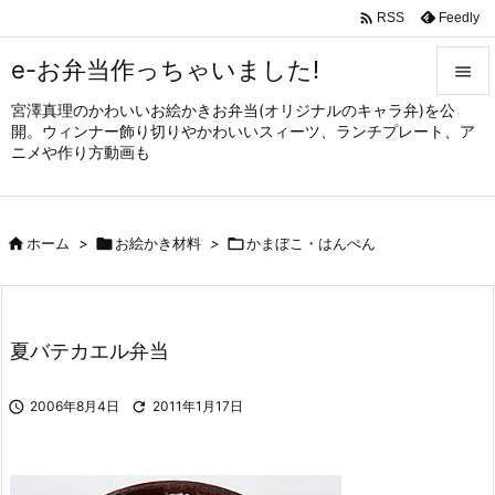

Feedly
RSS
e-お弁当作っちゃいました!

宮澤真理のかわいいお絵かきお弁当(オリジナルのキャラ弁)を公

開。ウィンナー飾り切りやかわいいスィーツ、ランチプレート、ア
メニュ
ニメや作り方動画も

サイド


ホーム
>

お絵かき材料
>

かまぼこ・はんぺん
前へ

次へ

夏バテカエル弁当
検索

2006年8月4日

2011年1月17日