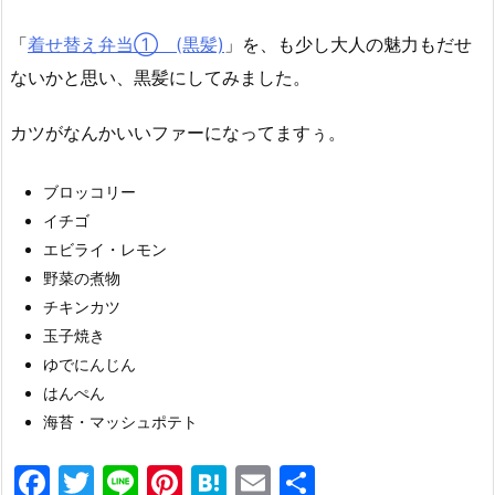
「
着せ替え弁当① (黒髪)
」を、も少し大人の魅力もだせ
ないかと思い、黒髪にしてみました。
カツがなんかいいファーになってますぅ。
ブロッコリー
イチゴ
エビライ・レモン
野菜の煮物
チキンカツ
玉子焼き
ゆでにんじん
はんぺん
海苔・マッシュポテト
F
T
Li
Pi
H
E
共