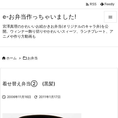

Feedly
RSS
e-お弁当作っちゃいました!

宮澤真理のかわいいお絵かきお弁当(オリジナルのキャラ弁)を公

開。ウィンナー飾り切りやかわいいスィーツ、ランチプレート、ア
メニュ
ニメや作り方動画も

サイド


ホーム
>

お弁当
前へ

次へ

着せ替え弁当② (黒髪)
検索

2006年11月16日

2011年1月17日