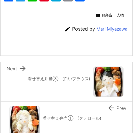
a
w
n
nt
at
m
有
c
itt
e
er
e
ai

お弁当
,
人物
e
er
e
n
l

Posted by
Mari Miyazawa
b
st
a
o
o
k

Next
着せ替え弁当③ (白いブラウス)

Prev
着せ替え弁当① (タテロール)