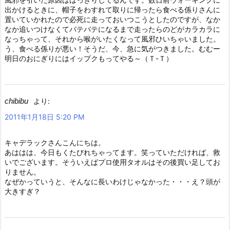
出かけるときに、帽子をわすれて取りに帰ったら食べる係りさんに
置いていかれたので必死に走っておいつこうとしたのですが、なか
なか追いつけなくてバテバテになるまで走ったらのどがカラカラに
なっちゃって、それから喉がいたくなって風邪ひいちゃいました。
う、食べる係りが悪い！そうだ、今、急に気がつきました。むむー
明日のおにぎりにはイップクもってやる～（Ｔ-Ｔ）
chibibu
より:
2011年1月18日 5:20 PM
キャデラックさんこんにちは。
あははは、今日もくたびれちゃってます。笑っていただければ、救
いでございます。そういえばプロ使用タオルはその後買い足してお
りません。
なぜかっていうと、そんなに長いわけじゃなかった・・・え？頭が
大きすぎ？