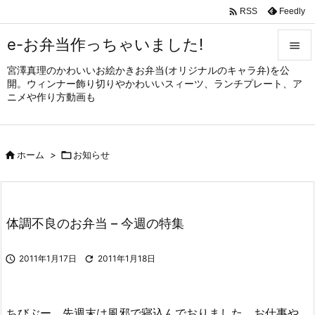

Feedly
RSS
e-お弁当作っちゃいました!

宮澤真理のかわいいお絵かきお弁当(オリジナルのキャラ弁)を公

開。ウィンナー飾り切りやかわいいスィーツ、ランチプレート、ア
メニュ
ニメや作り方動画も

サイド


ホーム
>

お知らせ
前へ

次へ

体調不良のお弁当 – 今週の特集
検索

2011年1月17日

2011年1月18日
ちびぶー、先週末は風邪で寝込んでおりました。お仕事や