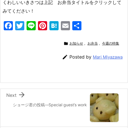
くわしいいきさつは上記 お弁当タイトルをクリックして
みてください！
F
T
Li
Pi
H
E
共
a
w
n
nt
at
m
有
c
itt
e
er
e
ai

お知らせ
,
お弁当
,
今週の特集
e
er
e
n
l

Posted by
Mari Miyazawa
b
st
a
o
o
k

Next
ショージ君の投稿-–Special guest’s work