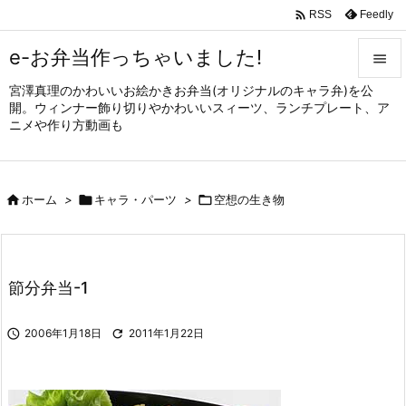

Feedly
RSS
e-お弁当作っちゃいました!

宮澤真理のかわいいお絵かきお弁当(オリジナルのキャラ弁)を公

開。ウィンナー飾り切りやかわいいスィーツ、ランチプレート、ア
メニュ
ニメや作り方動画も

サイド


ホーム
>

キャラ・パーツ
>

空想の生き物
前へ

次へ

節分弁当-1
検索

2006年1月18日

2011年1月22日