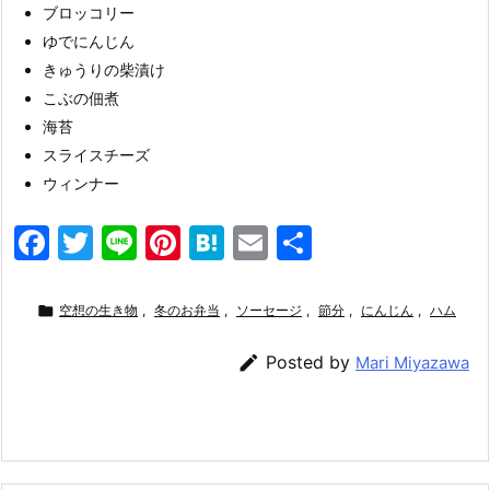
ブロッコリー
ゆでにんじん
きゅうりの柴漬け
こぶの佃煮
海苔
スライスチーズ
ウィンナー
F
T
Li
Pi
H
E
共
a
w
n
nt
at
m
有
c
itt
e
er
e
ai

空想の生き物
,
冬のお弁当
,
ソーセージ
,
節分
,
にんじん
,
ハム
e
er
e
n
l

Posted by
Mari Miyazawa
b
st
a
o
o
k