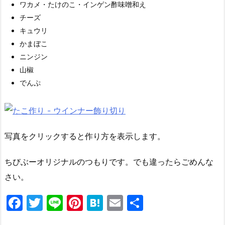
ワカメ・たけのこ・インゲン酢味噌和え
チーズ
キュウリ
かまぼこ
ニンジン
山椒
でんぷ
写真をクリックすると作り方を表示します。
ちびぶーオリジナルのつもりです。でも違ったらごめんな
さい。
F
T
Li
Pi
H
E
共
a
w
n
nt
at
m
有