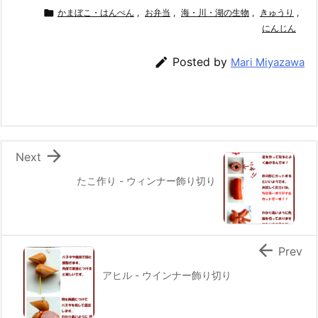
c
itt
e
er
e
ai

かまぼこ・はんぺん
,
お弁当
,
海・川・湖の生物
,
きゅうり
,
e
er
e
n
l
にんじん
b
st
a

Posted by
Mari Miyazawa
o
o
k

Next
たこ作り - ウィンナー飾り切り

Prev
アヒル - ウインナー飾り切り