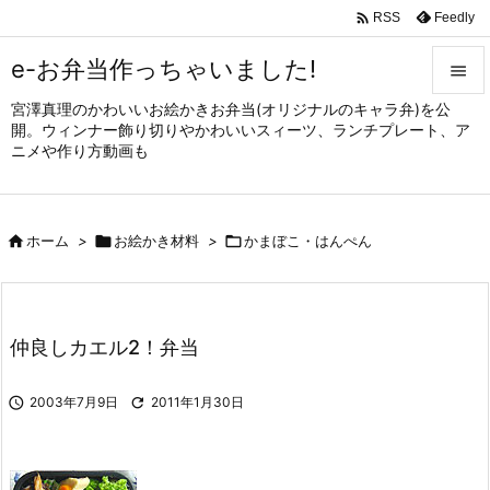

Feedly
RSS
e-お弁当作っちゃいました!

宮澤真理のかわいいお絵かきお弁当(オリジナルのキャラ弁)を公

開。ウィンナー飾り切りやかわいいスィーツ、ランチプレート、ア
メニュ
ニメや作り方動画も

サイド


ホーム
>

お絵かき材料
>

かまぼこ・はんぺん
前へ

次へ

仲良しカエル2！弁当
検索

2003年7月9日

2011年1月30日