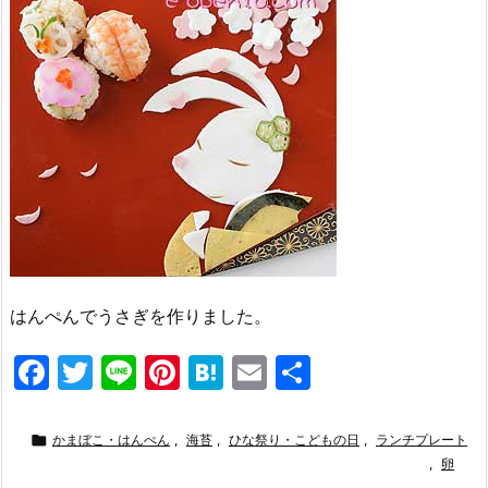
はんぺんでうさぎを作りました。
F
T
Li
Pi
H
E
共
a
w
n
nt
at
m
有
c
itt
e
er
e
ai

かまぼこ・はんぺん
,
海苔
,
ひな祭り・こどもの日
,
ランチプレート
e
er
e
n
l
,
卵