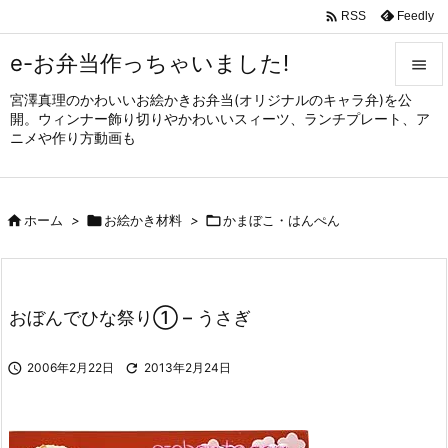

Feedly
RSS
e-お弁当作っちゃいました!

宮澤真理のかわいいお絵かきお弁当(オリジナルのキャラ弁)を公

開。ウィンナー飾り切りやかわいいスィーツ、ランチプレート、ア
メニュ
ニメや作り方動画も

サイド


ホーム
>

お絵かき材料
>

かまぼこ・はんぺん
前へ

次へ

おぼんでひな祭り① – うさぎ
検索

2006年2月22日

2013年2月24日