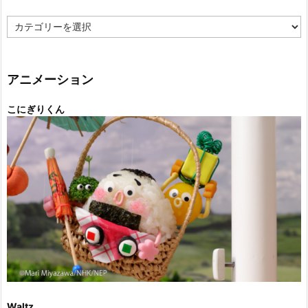
カ
テ
ゴ
リ
ー
アニメーション
こにぎりくん
Waltz