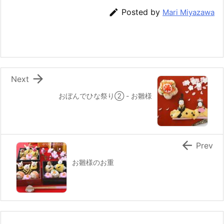
b
st
a

Posted by
Mari Miyazawa
o
o
k

Next
おぼんでひな祭り② - お雛様

Prev
お雛様のお重