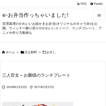

Feedly
RSS
e-お弁当作っちゃいました!

宮澤真理のかわいいお絵かきお弁当(オリジナルのキャラ弁)を公

開。ウィンナー飾り切りやかわいいスィーツ、ランチプレート、ア
メニュ
ニメや作り方動画も

サイド


ホーム
>

主な材料
>

おすし
前へ

次へ

三人官女 – お雛様のランチプレート
検索

2006年2月22日

2011年2月27日