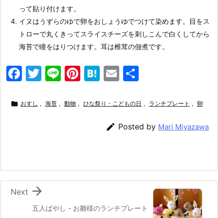
って貼り付けます。
イヌはうずらのゆで卵をおしょうゆでつけて染めます。目をス
トローで丸くきってスライスチーズを刺しこんで白くしてから
海苔で瞳をはりつけます。耳は椎茸の佃煮です。
F
T
Li
Pi
H
E
共
a
w
n
nt
at
m
有
c
itt
e
er
e
ai

おすし
,
海苔
,
動物
,
ひな祭り・こどもの日
,
ランチプレート
,
卵
e
er
e
n
l

Posted by
Mari Miyazawa
b
st
a
o
o
k

Next
五人ばやし - お雛様のランチプレート