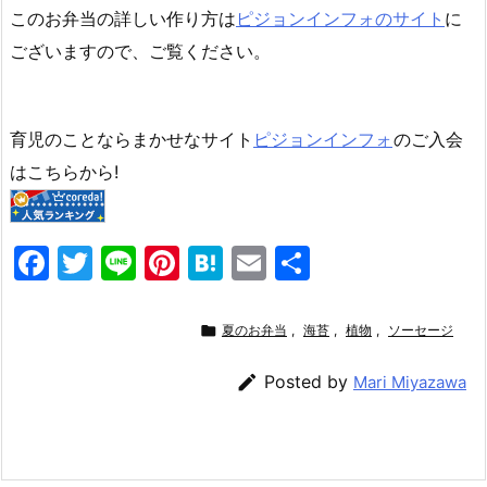
このお弁当の詳しい作り方は
ピジョンインフォのサイト
に
ございますので、ご覧ください。
育児のことならまかせなサイト
ピジョンインフォ
のご入会
はこちらから!
F
T
Li
Pi
H
E
共
a
w
n
nt
at
m
有
c
itt
e
er
e
ai

夏のお弁当
,
海苔
,
植物
,
ソーセージ
e
er
e
n
l

Posted by
Mari Miyazawa
b
st
a
o
o