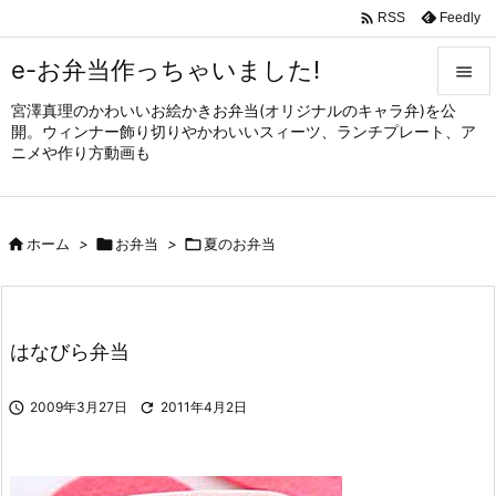

Feedly
RSS
e-お弁当作っちゃいました!

宮澤真理のかわいいお絵かきお弁当(オリジナルのキャラ弁)を公

開。ウィンナー飾り切りやかわいいスィーツ、ランチプレート、ア
メニュ
ニメや作り方動画も

サイド


ホーム
>

お弁当
>

夏のお弁当
前へ

次へ

はなびら弁当
検索

2009年3月27日

2011年4月2日