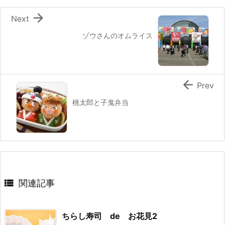
k

Next
ゾウさんのオムライス

Prev
桃太郎と子鬼弁当

関連記事
ちらし寿司 de お花見2