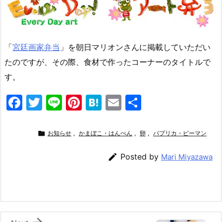
「
宮廷画家弁当
」を朝日マリオンさんに掲載していただい
たのですが、その際、食材で作ったコーナーのタイトルで
す。
F
T
Li
Pi
H
E
共
a
w
n
nt
at
m
有
c
itt
e
er
e
ai

お知らせ
,
かまぼこ・はんぺん
,
卵
,
パプリカ・ピーマン
e
er
e
n
l

Posted by
Mari Miyazawa
b
st
a
o
o
k