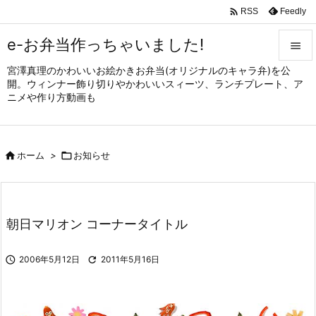

Feedly
RSS
e-お弁当作っちゃいました!

宮澤真理のかわいいお絵かきお弁当(オリジナルのキャラ弁)を公

開。ウィンナー飾り切りやかわいいスィーツ、ランチプレート、ア
メニュ
ニメや作り方動画も

サイド


ホーム
>

お知らせ
前へ

次へ

朝日マリオン コーナータイトル
検索

2006年5月12日

2011年5月16日