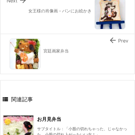

Next
女王様の肖像画 - パンにお絵かき

Prev
宮廷画家弁当

関連記事
お月見弁当
サブタイトル：「小股の切れちゃった、じゃなかっ
た、小股の切れ上がったいい女！」 ...