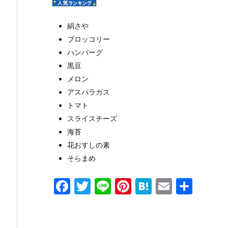
絹さや
ブロッコリー
ハンバーグ
黒豆
メロン
アスパラガス
トマト
スライスチーズ
海苔
花おすしの素
そらまめ
F
T
Li
Pi
H
E
共
a
w
n
nt
at
m
有
c
itt
e
er
e
ai