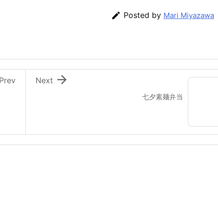

Posted by
Mari Miyazawa

Prev
Next
七夕素麺弁当