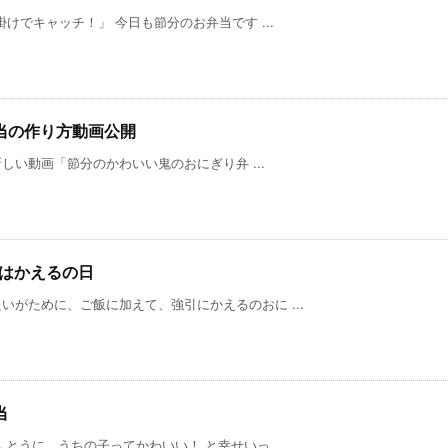
けでキャッチ！」 今日も節分のお弁当です ...
当の作り方動画公開
新しい動画「節分のかわいい鬼のおにぎり弁 ...
日はかえるの日
がために、ご飯に加えて、強引にかえるのおに ...
当
に、うちの子ってかわいい！ と幸せいっ ...