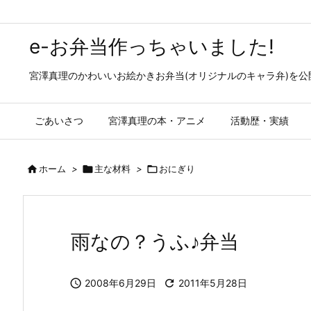
e-お弁当作っちゃいました!
宮澤真理のかわいいお絵かきお弁当(オリジナルのキャラ弁)を
ごあいさつ
宮澤真理の本・アニメ
活動歴・実績

ホーム
>

主な材料
>

おにぎり
雨なの？うふ♪弁当

2008年6月29日

2011年5月28日