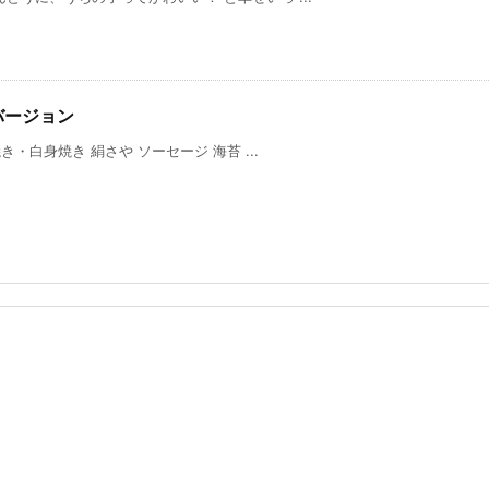
バージョン
・白身焼き 絹さや ソーセージ 海苔 ...