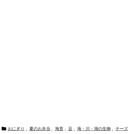

おにぎり
,
夏のお弁当
,
海苔
,
豆
,
海・川・湖の生物
,
チーズ