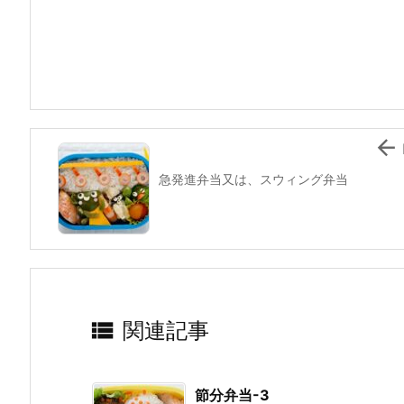
e
er
e
n
l
b
st
a
o
o
k

急発進弁当又は、スウィング弁当

関連記事
節分弁当-3