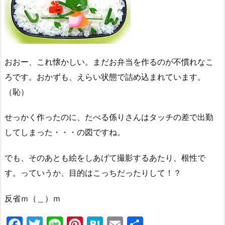
おおー、これ懐かしい。まだお弁当を作るのが不慣れなこ
ろです。おかずも、えらい状態で詰め込まれています。
（恥）
せっかく作ったのに、たべる係りさんはタッチの差で出勤
してしまった・・・の図ですね。
でも、そのあとも絵をしあげて撮影するあたり、根性で
す。っていうか、目的はこっちだったりして！？
反省ｍ（＿）ｍ
F
T
Li
Pi
H
E
共