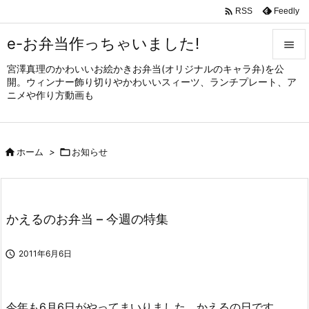

Feedly
RSS
e-お弁当作っちゃいました!

宮澤真理のかわいいお絵かきお弁当(オリジナルのキャラ弁)を公

開。ウィンナー飾り切りやかわいいスィーツ、ランチプレート、ア
メニュ
ニメや作り方動画も

サイド


ホーム
>

お知らせ
前へ

次へ

かえるのお弁当 – 今週の特集
検索

2011年6月6日
今年も6月6日がやってまいりました。かえるの日です。