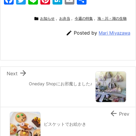
a
w
n
nt
at
m
有
c
itt
e
er
e
ai

お知らせ
,
お弁当
,
今週の特集
,
海・川・湖の生物
e
er
e
n
l

Posted by
Mari Miyazawa
b
st
a
o
o
k

Next
Oneday Shopにお邪魔しました♪

Prev
ビスケットでお絵かき