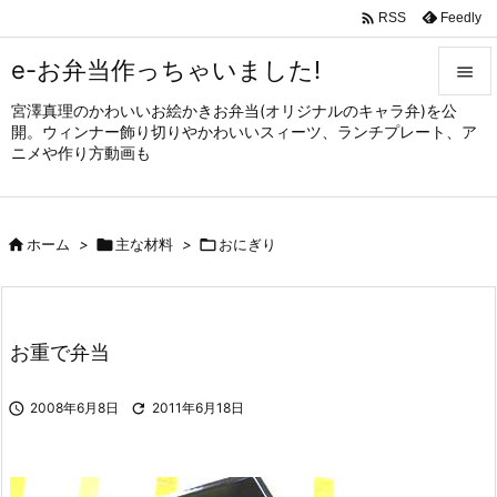

Feedly
RSS
e-お弁当作っちゃいました!

宮澤真理のかわいいお絵かきお弁当(オリジナルのキャラ弁)を公

開。ウィンナー飾り切りやかわいいスィーツ、ランチプレート、ア
メニュ
ニメや作り方動画も

サイド


ホーム
>

主な材料
>

おにぎり
前へ

次へ

お重で弁当
検索

2008年6月8日

2011年6月18日