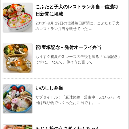
こぶたと子犬のレストラン弁当 – 信濃毎
日新聞に掲載
2010年9月 29日の信濃毎日新聞に、こぶたと子犬
のレストラン弁当を載せていた ...
祝!宝塚記念 – 発射オーライ弁当
もうすぐ初夏のGIレースの最後を飾る「宝塚記念」
ですね。 なんて、偉そうに言って ...
いのしし弁当
サブタイトル：「直球路線 爆進中！ぶひっ♪」 今
日は残り物でつくったお弁当です。 ...
みじん粉のうさぎとわんちゃん