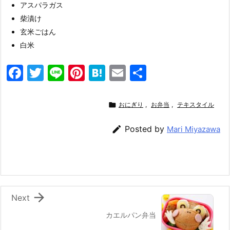
アスパラガス
柴漬け
玄米ごはん
白米
F
T
Li
Pi
H
E
共
a
w
n
nt
at
m
有
c
itt
e
er
e
ai

おにぎり
,
お弁当
,
テキスタイル
e
er
e
n
l

Posted by
Mari Miyazawa
b
st
a
o
o
k

Next
カエルパン弁当