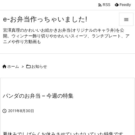

Feedly
RSS
e-お弁当作っちゃいました!

宮澤真理のかわいいお絵かきお弁当(オリジナルのキャラ弁)を公

開。ウィンナー飾り切りやかわいいスィーツ、ランチプレート、ア
メニュ
ニメや作り方動画も

サイド


ホーム
>

お知らせ
前へ

次へ

パンダのお弁当 – 今週の特集
検索

2011年8月30日
夏休みでしばらくお休みさせていただいていた特集です