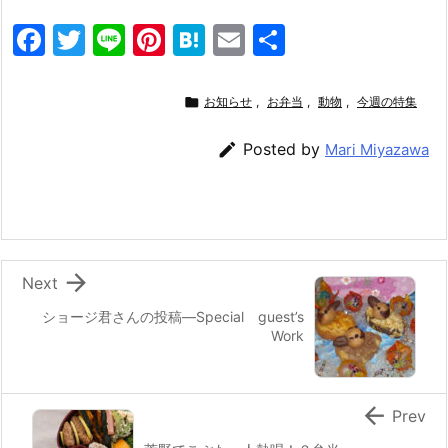
F
T
Li
Pi
H
E
共
a
w
n
nt
at
m
有
c
itt
e
er
e
ai

お知らせ
,
お弁当
,
動物
,
今週の特集
e
er
e
n
l

Posted by
Mari Miyazawa
b
st
a
o
o
k

Next
ショージ君さんの投稿—Special guest’s
Work

Prev