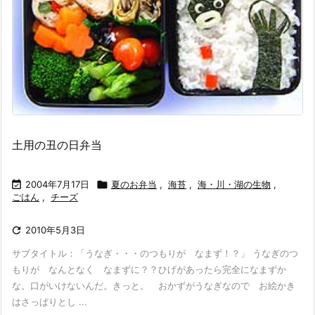
土用の丑の日弁当

2004年7月17日

夏のお弁当
,
海苔
,
海・川・湖の生物
,
ごはん
,
チーズ

2010年5月3日
サブタイトル：「うなぎ・・・のつもりが なまず！？」 うなぎのつ
もりが なんとなく なまずに？？ひげがあったら完全になまずか
な。口がいけないんだ。きっと。 おかずがうなぎなので お絵かき
はさっぱりとし ...