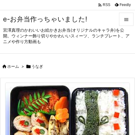

Feedly
RSS
e-お弁当作っちゃいました!

宮澤真理のかわいいお絵かきお弁当(オリジナルのキャラ弁)を公

開。ウィンナー飾り切りやかわいいスィーツ、ランチプレート、ア
メニュ
ニメや作り方動画も

サイド


ホーム
>

うなぎ
前へ

次へ

検索