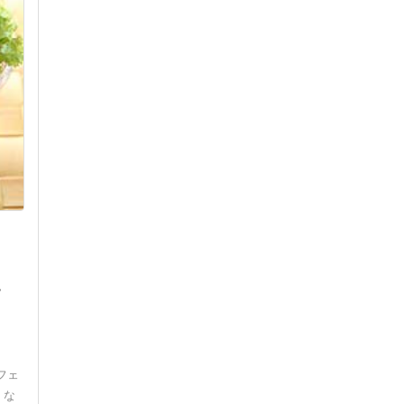
,
フェ
。な