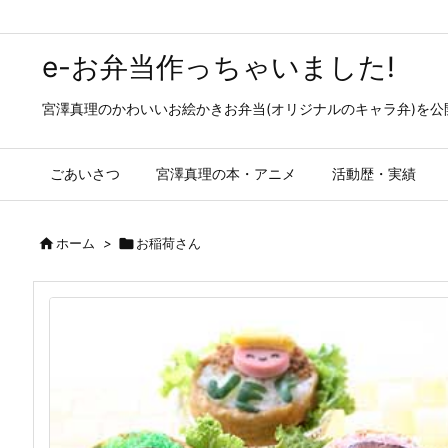
e-お弁当作っちゃいました!
宮澤真理のかわいいお絵かきお弁当(オリジナルのキャラ弁)を
ごあいさつ
宮澤真理の本・アニメ
活動歴・実績

ホーム
>

お稲荷さん