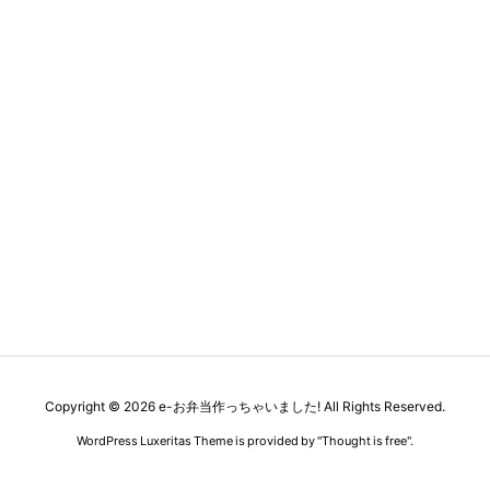
Copyright ©
2026
e-お弁当作っちゃいました!
All Rights Reserved.
WordPress Luxeritas Theme is provided by "
Thought is free
".