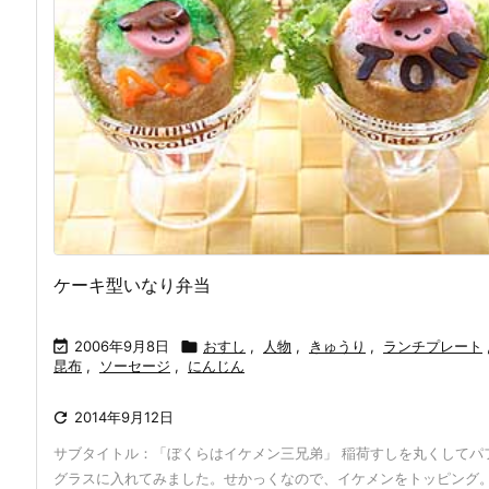
ケーキ型いなり弁当

2006年9月8日

おすし
,
人物
,
きゅうり
,
ランチプレート
昆布
,
ソーセージ
,
にんじん

2014年9月12日
サブタイトル：「ぼくらはイケメン三兄弟」 稲荷すしを丸くしてパ
グラスに入れてみました。せかっくなので、イケメンをトッピング