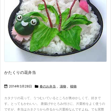
かたくりの花弁当

2014年3月28日

春のお弁当
,
漬物
,
植物
カタクリの花って、うつむいているところが奥ゆかしくて、好きで
す。とってもかわいい。 唐揚げやとろみ付けに、片栗粉をよく使うの
ですが、本当はカタクリから作るから片栗粉なんですよね。でも実際