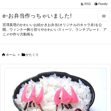

Feedly
RSS
e-お弁当作っちゃいました!

宮澤真理のかわいいお絵かきお弁当(オリジナルのキャラ弁)を公

開。ウィンナー飾り切りやかわいいスィーツ、ランチプレート、ア
メニュ
ニメや作り方動画も

サイド


ホーム
>

かたくり
前へ

次へ

検索