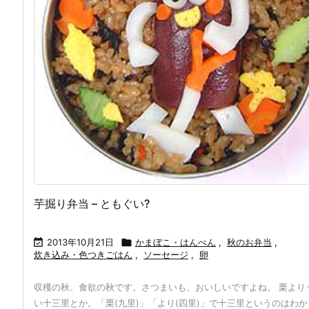
芋掘り弁当 – ともぐい?

2013年10月21日

かまぼこ・はんぺん
,
秋のお弁当
,
炊き込み・色つきごはん
,
ソーセージ
,
卵
収穫の秋、食欲の秋です。さつまいも、おいしいですよね。 栗より
い十三里とか。「栗(九里)」「より(四里)」で十三里というのはわか