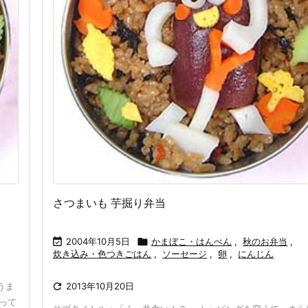
さつまいも 芋掘り弁当

2004年10月5日

かまぼこ・はんぺん
,
秋のお弁当
,
炊き込み・色つきごはん
,
ソーセージ
,
卵
,
にんじん
うま

2013年10月20日
って