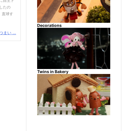
に自主ト
したの
 直球す
Decorations
まい ...
Twins in Bakery