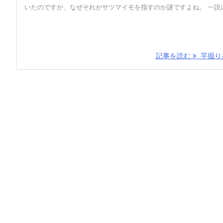
いたのですが、なぜそれがサツマイモを指すのか謎ですよね。 一説に 
記事を読む
芋掘り弁 