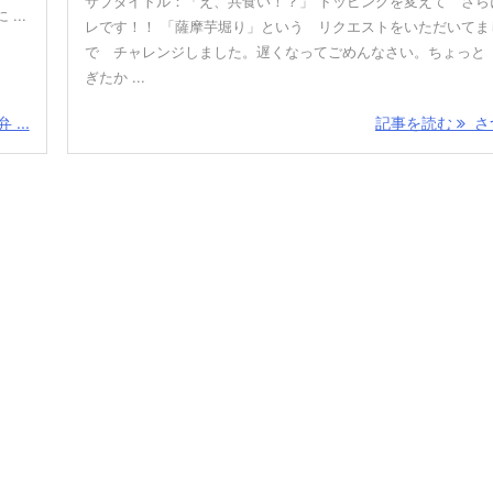
サブタイトル：「え、共食い！？」 トッピングを変えて さら
...
レです！！ 「薩摩芋堀り」という リクエストをいただいてま
で チャレンジしました。遅くなってごめんなさい。ちょっと
ぎたか ...
...
記事を読む
さつ