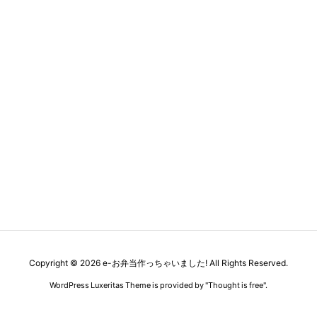
Copyright ©
2026
e-お弁当作っちゃいました!
All Rights Reserved.
WordPress Luxeritas Theme is provided by "
Thought is free
".