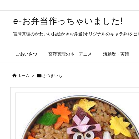
e-お弁当作っちゃいました!
宮澤真理のかわいいお絵かきお弁当(オリジナルのキャラ弁)を
ごあいさつ
宮澤真理の本・アニメ
活動歴・実績

ホーム
>

さつまいも.