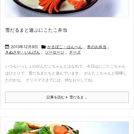
雪だるまと遊ぶにこたこ弁当

2013年12月9日

かまぼこ・はんぺん
,
冬のお弁当
,
きぬさや・いんげん
,
ソーセージ
,
チーズ
いつもいっしょのがんだこちゃんとはなれて、今日はにこたこちゃん
はひとりで、雪だるまたちと遊んでいます。 がんたこちゃんと喧嘩し
たのかな。 クリスマスまでには、仲なおりしてね。
記事を読む
雪だるま ...