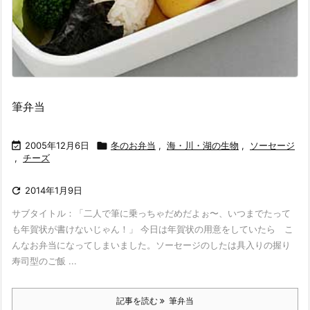
筆弁当

2005年12月6日

冬のお弁当
,
海・川・湖の生物
,
ソーセージ
,
チーズ

2014年1月9日
サブタイトル：「二人で筆に乗っちゃだめだよぉ〜、いつまでたって
も年賀状が書けないじゃん！」 今日は年賀状の用意をしていたら こ
んなお弁当になってしまいました。ソーセージのしたは具入りの握り
寿司型のご飯 ...
記事を読む
筆弁当