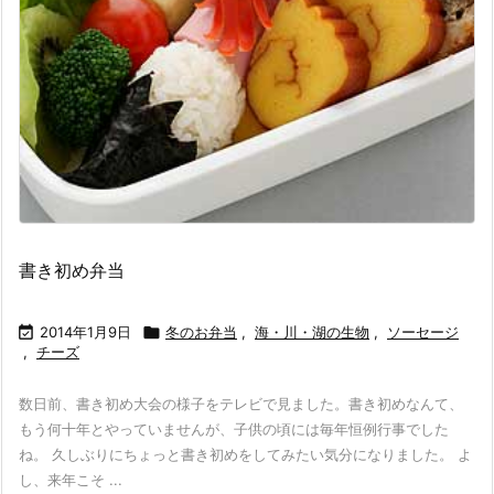
書き初め弁当

2014年1月9日

冬のお弁当
,
海・川・湖の生物
,
ソーセージ
,
チーズ
数日前、書き初め大会の様子をテレビで見ました。書き初めなんて、
もう何十年とやっていませんが、子供の頃には毎年恒例行事でした
ね。 久しぶりにちょっと書き初めをしてみたい気分になりました。 よ
し、来年こそ ...