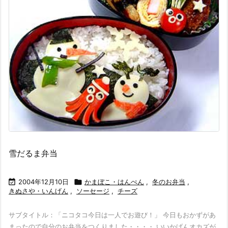
雪だるま弁当

2004年12月10日

かまぼこ・はんぺん
,
冬のお弁当
,
きぬさや・いんげん
,
ソーセージ
,
チーズ
サブタイトル：「ニコタコ今日は一人でお遊び！」 今日もおかずがあ
まったので自分のお弁当をつくりました・・・・ いいかげんオカズが