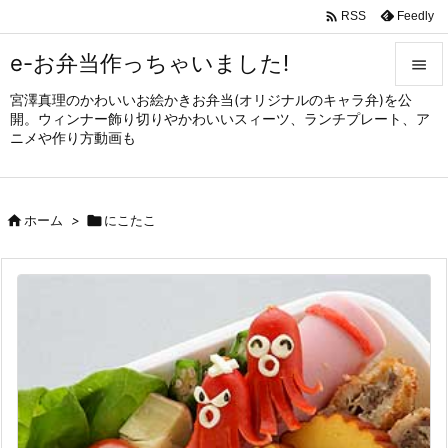

Feedly
RSS
e-お弁当作っちゃいました!

宮澤真理のかわいいお絵かきお弁当(オリジナルのキャラ弁)を公

開。ウィンナー飾り切りやかわいいスィーツ、ランチプレート、ア
メニュ
ニメや作り方動画も

サイド


ホーム
>

にこたこ
前へ

次へ

検索