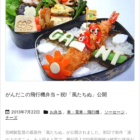
がんだこの飛行機弁当 – 祝!「風たちぬ」公開

2013年7月22日

お弁当
,
車・電車・飛行機
,
ソーセージ
,
チーズ
宮崎駿監督の最新作「風たちぬ」が公開されました。初日で前作「崖
の上のポニョ」を上回る人気で、興行収入100億円突破は確実な状況だ