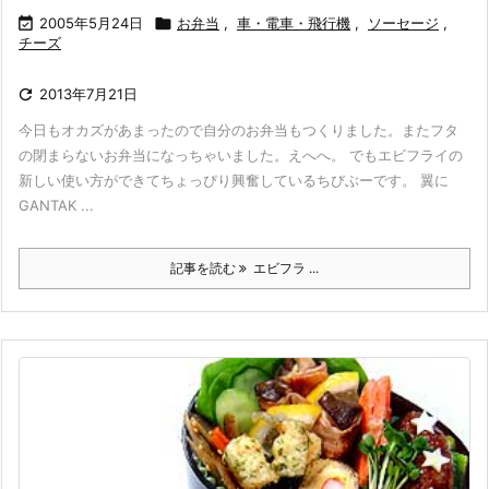

2005年5月24日

お弁当
,
車・電車・飛行機
,
ソーセージ
,
チーズ

2013年7月21日
今日もオカズがあまったので自分のお弁当もつくりました。またフタ
の閉まらないお弁当になっちゃいました。えへへ。 でもエビフライの
新しい使い方ができてちょっぴり興奮しているちびぶーです。 翼に
GANTAK ...
記事を読む
エビフラ ...