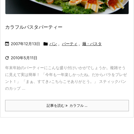
カラフルパスタパーティー

2007年12月13日

パン
,
パーティ
,
麺・パスタ

2010年5月11日
年末年始のパーティーにこんな盛り付けいかがでしょうか。複雑そう
に見えて実は簡単！ 「今年も一年楽しかったね。だからバラをプレゼ
ント！」 「まぁ、すてき♪こちらこそありがとう。」 スティックパン
のカップ ...
記事を読む
カラフル ...