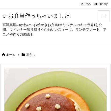

Feedly
RSS
e-お弁当作っちゃいました!

宮澤真理のかわいいお絵かきお弁当(オリジナルのキャラ弁)を公

開。ウィンナー飾り切りやかわいいスィーツ、ランチプレート、ア
メニュ
ニメや作り方動画も

サイド


ホーム
>

ぼうし
前へ

次へ

検索