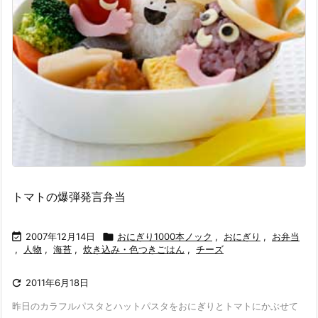
トマトの爆弾発言弁当

2007年12月14日

おにぎり1000本ノック
,
おにぎり
,
お弁当
,
人物
,
海苔
,
炊き込み・色つきごはん
,
チーズ

2011年6月18日
昨日のカラフルパスタとハットパスタをおにぎりとトマトにかぶせて