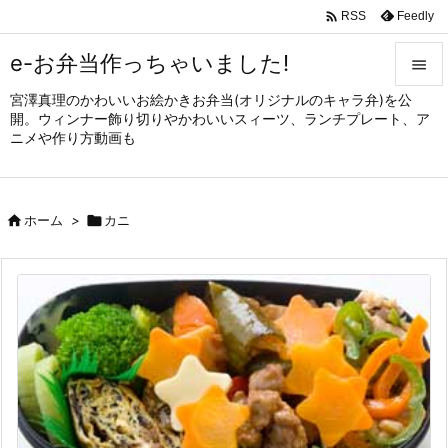

Feedly
RSS
e-お弁当作っちゃいました!

宮澤真理のかわいいお絵かきお弁当(オリジナルのキャラ弁)を公

開。ウィンナー飾り切りやかわいいスィーツ、ランチプレート、ア
メニュ
ニメや作り方動画も

サイド


ホーム
>

カニ
前へ

次へ

検索