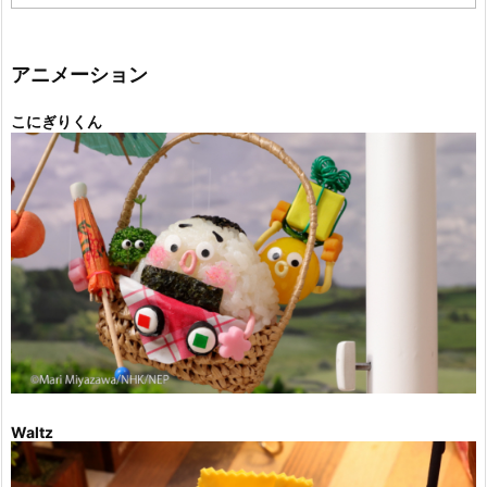
テ
ゴ
リ
ー
アニメーション
こにぎりくん
Waltz