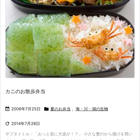
カニのお散歩弁当

2006年7月25日

夏のお弁当
,
海・川・湖の生物

2014年7月28日
サブタイトル：「おっと急に大波が！？」 小さな蟹のから揚げを買い