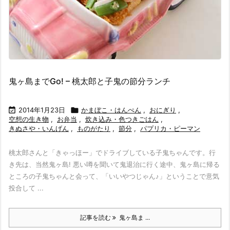
鬼ヶ島までGo! – 桃太郎と子鬼の節分ランチ

2014年1月23日

かまぼこ・はんぺん
,
おにぎり
,
空想の生き物
,
お弁当
,
炊き込み・色つきごはん
,
きぬさや・いんげん
,
ものがたり
,
節分
,
パプリカ・ピーマン
桃太郎さんと「きゃっほー」でドライブしている子鬼ちゃんです。行
き先は、当然鬼ヶ島! 悪い噂を聞いて鬼退治に行く途中、鬼ヶ島に帰る
ところの子鬼ちゃんと会って、「いいやつじゃん♪」ということで意気
投合して ...
記事を読む
鬼ヶ島ま ...