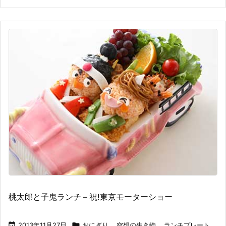
桃太郎と子鬼ランチ – 祝!東京モーターショー

2013年11月27日

おにぎり
,
空想の生き物
,
ランチプレート