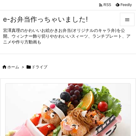

Feedly
RSS
e-お弁当作っちゃいました!

宮澤真理のかわいいお絵かきお弁当(オリジナルのキャラ弁)を公

開。ウィンナー飾り切りやかわいいスィーツ、ランチプレート、ア
メニュ
ニメや作り方動画も

サイド


ホーム
>

ドライブ
前へ

次へ

検索