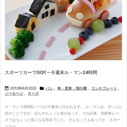
スポーツカーでGO!! – 今週末ル・マン24時間

2013年6月20日

パン
,
車・電車・飛行機
,
ランチプレート
,
ソーセージ
,
チーズ
ル・マン 24時間レースが今週末に行われます。 ル・マンは、ずいぶん
前のことですが、ほんのちょっと縁があって、それ以来、自動車レー
スではちょっと気になる存在でした。 そんなこともあってか、スポー
ツカー ...