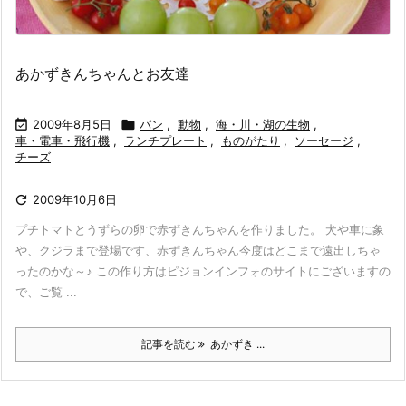
あかずきんちゃんとお友達

2009年8月5日

パン
,
動物
,
海・川・湖の生物
,
車・電車・飛行機
,
ランチプレート
,
ものがたり
,
ソーセージ
,
チーズ

2009年10月6日
プチトマトとうずらの卵で赤ずきんちゃんを作りました。 犬や車に象
や、クジラまで登場です、赤ずきんちゃん今度はどこまで遠出しちゃ
ったのかな～♪ この作り方はピジョンインフォのサイトにございますの
で、ご覧 ...
記事を読む
あかずき ...