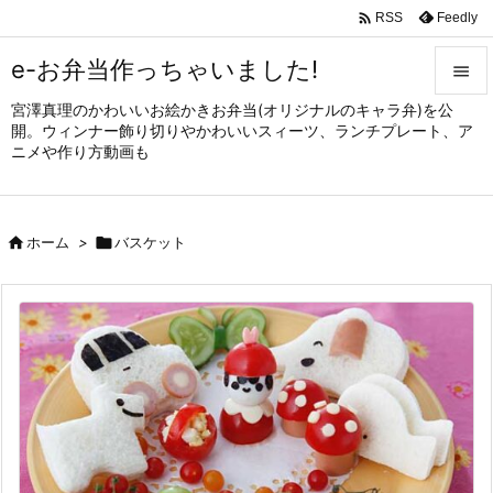

Feedly
RSS
e-お弁当作っちゃいました!

宮澤真理のかわいいお絵かきお弁当(オリジナルのキャラ弁)を公

開。ウィンナー飾り切りやかわいいスィーツ、ランチプレート、ア
メニュ
ニメや作り方動画も

サイド


ホーム
>

バスケット
前へ

次へ

検索