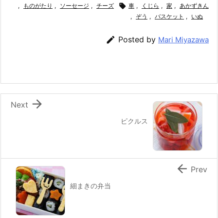
,
e
ものがたり
er
,
ソーセージ
e
,
チーズ
n

l
車
,
くじら
,
家
,
あかずきん
,
ぞう
,
バスケット
,
いぬ
b
st
a
o

Posted by
Mari Miyazawa
o
k

Next
ピクルス

Prev
細まきの弁当