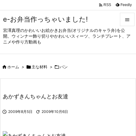

Feedly
RSS
e-お弁当作っちゃいました!

宮澤真理のかわいいお絵かきお弁当(オリジナルのキャラ弁)を公

開。ウィンナー飾り切りやかわいいスィーツ、ランチプレート、ア
メニュ
ニメや作り方動画も

サイド


ホーム
>

主な材料
>

パン
前へ

次へ

あかずきんちゃんとお友達
検索

2009年8月5日

2009年10月6日