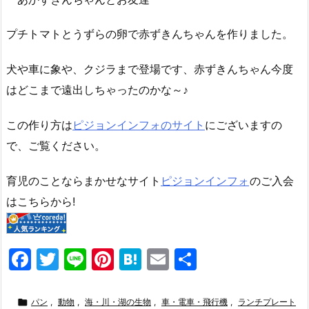
プチトマトとうずらの卵で赤ずきんちゃんを作りました。
犬や車に象や、クジラまで登場です、赤ずきんちゃん今度
はどこまで遠出しちゃったのかな～♪
この作り方は
ピジョンインフォのサイト
にございますの
で、ご覧ください。
育児のことならまかせなサイト
ピジョンインフォ
のご入会
はこちらから!
F
T
Li
Pi
H
E
共
a
w
n
nt
at
m
有
c
itt
e
er
e
ai

パン
,
動物
,
海・川・湖の生物
,
車・電車・飛行機
,
ランチプレート