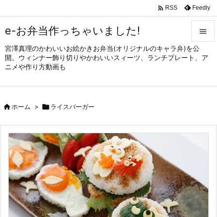

Feedly
RSS
e-お弁当作っちゃいました!

宮澤真理のかわいいお絵かきお弁当(オリジナルのキャラ弁)を公

開。ウィンナー飾り切りやかわいいスィーツ、ランチプレート、ア
メニュ
ニメや作り方動画も

サイド


ホーム
>

ライスバーガー
前へ

次へ

検索