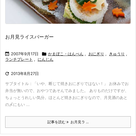
お月見ライスバーガー

2007年9月17日

かまぼこ・はんぺん
,
おにぎり
,
きゅうり
,
ランチプレート
,
にんじん

2013年8月27日
サブタイトル：「いや、断じて焼きおにぎりではない！」 お休みでお
弁当が無いので、おやつであそんでみました。 ありものだけですが、
ちょっとうれしい気分。ほとんど焼きおにぎりなので、月見酒のあと
の〆にもい ...
記事を読む
お月見ラ ...