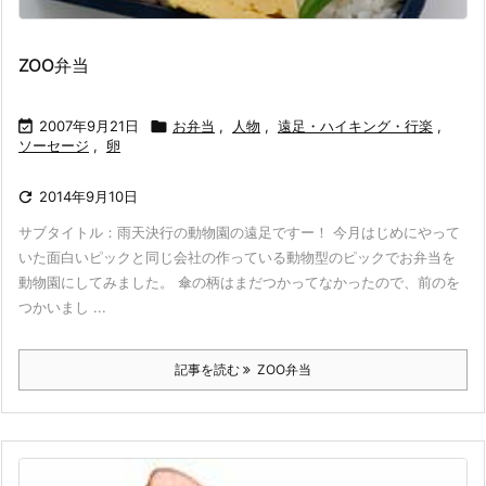
ZOO弁当

2007年9月21日

お弁当
,
人物
,
遠足・ハイキング・行楽
,
ソーセージ
,
卵

2014年9月10日
サブタイトル：雨天決行の動物園の遠足ですー！ 今月はじめにやって
いた面白いピックと同じ会社の作っている動物型のピックでお弁当を
動物園にしてみました。 傘の柄はまだつかってなかったので、前のを
つかいまし ...
記事を読む
ZOO弁当