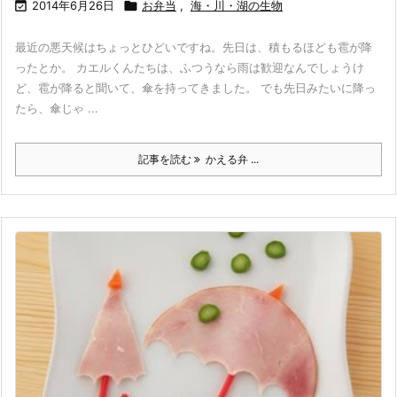

2014年6月26日

お弁当
,
海・川・湖の生物
最近の悪天候はちょっとひどいですね。先日は、積もるほども雹が降
ったとか。 カエルくんたちは、ふつうなら雨は歓迎なんでしょうけ
ど、雹が降ると聞いて、傘を持ってきました。 でも先日みたいに降っ
たら、傘じゃ ...
記事を読む
かえる弁 ...