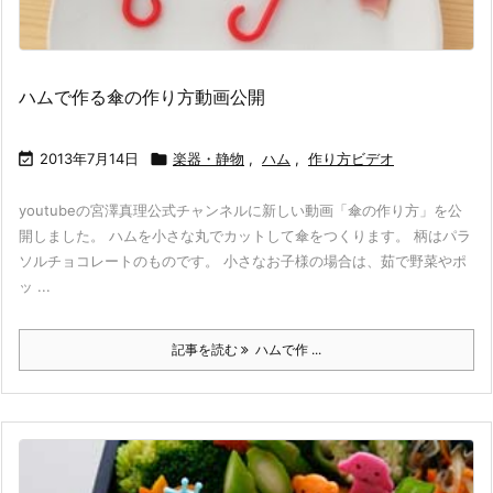
ハムで作る傘の作り方動画公開

2013年7月14日

楽器・静物
,
ハム
,
作り方ビデオ
youtubeの宮澤真理公式チャンネルに新しい動画「傘の作り方」を公
開しました。 ハムを小さな丸でカットして傘をつくります。 柄はパラ
ソルチョコレートのものです。 小さなお子様の場合は、茹で野菜やポ
ッ ...
記事を読む
ハムで作 ...