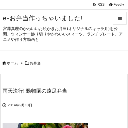

Feedly
RSS
e-お弁当作っちゃいました!

宮澤真理のかわいいお絵かきお弁当(オリジナルのキャラ弁)を公

開。ウィンナー飾り切りやかわいいスィーツ、ランチプレート、ア
メニュ
ニメや作り方動画も

サイド


ホーム
>

お弁当
前へ

次へ

雨天決行! 動物園の遠足弁当
検索

2014年9月10日