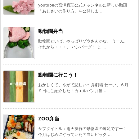
youtubeの宮澤真理公式チャンネルに新しい動画
「あじさいの作り方」を公開しま ...
動物園弁当
動物園といば、やっぱりゾウさんかな。 うーん、
それから・・・。 ハンバーグ！ じ ...
動物園に行こう！
おかしくて、やがて悲しいe-弁劇場 わーい、６月
９日にご紹介した「カエルパン弁当 ...
ZOO弁当
サブタイトル：雨天決行の動物園の遠足ですー！
今月はじめにやっていた面白いピック ...