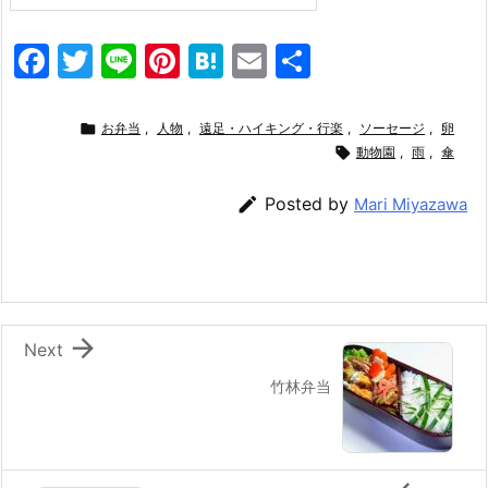
F
T
Li
Pi
H
E
共
a
w
n
nt
at
m
有
c
itt
e
er
e
ai

お弁当
,
人物
,
遠足・ハイキング・行楽
,
ソーセージ
,
卵
e
er
e
n
l

動物園
,
雨
,
傘
b
st
a

Posted by
Mari Miyazawa
o
o
k

Next
竹林弁当