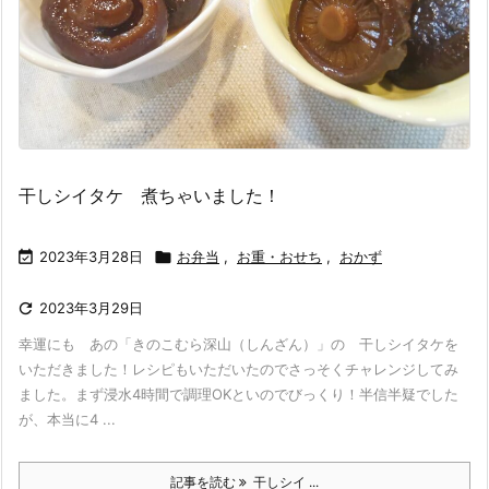
干しシイタケ 煮ちゃいました！

2023年3月28日

お弁当
,
お重・おせち
,
おかず

2023年3月29日
幸運にも あの「きのこむら深山（しんざん）」の 干しシイタケを
いただきました！レシピもいただいたのでさっそくチャレンジしてみ
ました。まず浸水4時間で調理OKといのでびっくり！半信半疑でした
が、本当に4 ...
記事を読む
干しシイ ...