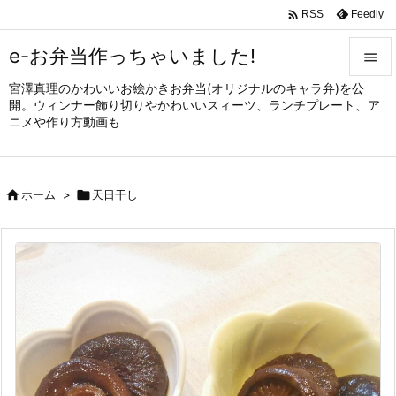

Feedly
RSS
e-お弁当作っちゃいました!

宮澤真理のかわいいお絵かきお弁当(オリジナルのキャラ弁)を公

開。ウィンナー飾り切りやかわいいスィーツ、ランチプレート、ア
メニュ
ニメや作り方動画も

サイド


ホーム
>

天日干し
前へ

次へ

検索