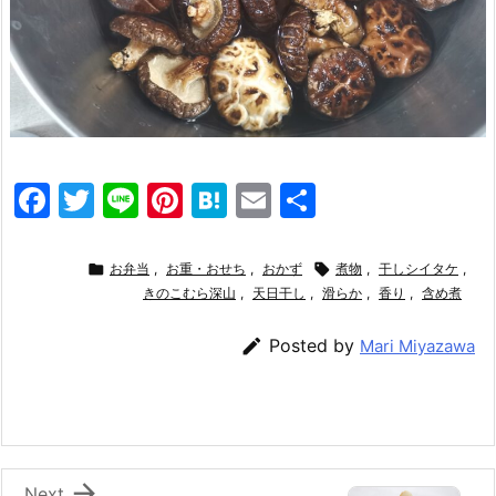
F
T
Li
Pi
H
E
共
a
w
n
nt
at
m
有
c
itt
e
er
e
ai

お弁当
,
お重・おせち
,
おかず

煮物
,
干しシイタケ
,
e
er
きのこむら深山
e
n
,
天日干し
l
,
滑らか
,
香り
,
含め煮
b
st
a

Posted by
Mari Miyazawa
o
o
k

Next