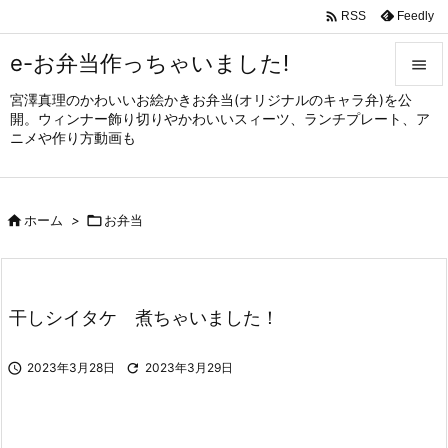

Feedly
RSS
e-お弁当作っちゃいました!

宮澤真理のかわいいお絵かきお弁当(オリジナルのキャラ弁)を公

開。ウィンナー飾り切りやかわいいスィーツ、ランチプレート、ア
メニュ
ニメや作り方動画も

サイド


ホーム
>

お弁当
前へ

次へ

干しシイタケ 煮ちゃいました！
検索

2023年3月28日

2023年3月29日