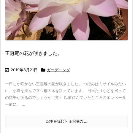
王冠竜の花が咲きました。

2019年8月21日

ガーデニング
一日しか咲かない王冠竜の花が咲きました。 つぼみはミサイルみたい
に、小道を挟んで立つ椿の木を狙っています。 日当たりなどを巡って
の抗争があるのでしょうか（笑） 以前住んでいたところのエレベータ
ー前に、 ...
記事を読む
王冠竜の ...