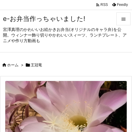

Feedly
RSS
e-お弁当作っちゃいました!

宮澤真理のかわいいお絵かきお弁当(オリジナルのキャラ弁)を公

開。ウィンナー飾り切りやかわいいスィーツ、ランチプレート、ア
メニュ
ニメや作り方動画も

サイド


ホーム
>

王冠竜
前へ

次へ

検索