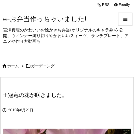

Feedly
RSS
e-お弁当作っちゃいました!

宮澤真理のかわいいお絵かきお弁当(オリジナルのキャラ弁)を公

開。ウィンナー飾り切りやかわいいスィーツ、ランチプレート、ア
メニュ
ニメや作り方動画も

サイド


ホーム
>

ガーデニング
前へ

次へ

王冠竜の花が咲きました。
検索

2019年8月21日