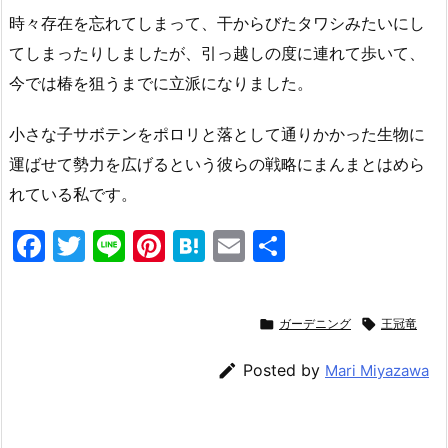
時々存在を忘れてしまって、干からびたタワシみたいにし
てしまったりしましたが、引っ越しの度に連れて歩いて、
今では椿を狙うまでに立派になりました。
小さな子サボテンをポロリと落として通りかかった生物に
運ばせて勢力を広げるという彼らの戦略にまんまとはめら
れている私です。
F
T
Li
Pi
H
E
共
a
w
n
nt
at
m
有
c
itt
e
er
e
ai

ガーデニング

王冠竜
e
er
e
n
l
b
st
a

Posted by
Mari Miyazawa
o
o