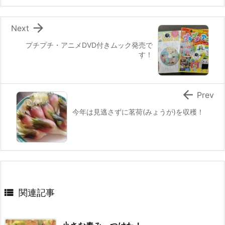
k

Next
プチプチ・アニメDVD付きムック発売で
す！

Prev
今年は見逃さずに茗荷(みょうが)を収穫！

関連記事