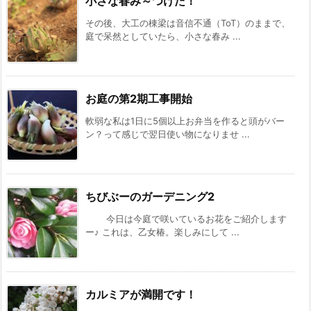
小さな春み～つけた！
その後、大工の棟梁は音信不通（ToT）のままで、
庭で呆然としていたら、小さな春み ...
お庭の第2期工事開始
軟弱な私は1日に5個以上お弁当を作ると頭がバー
ン？って感じで翌日使い物になりませ ...
ちびぶーのガーデニング2
今日は今庭で咲いているお花をご紹介します
ー♪ これは、乙女椿。楽しみにして ...
カルミアが満開です！