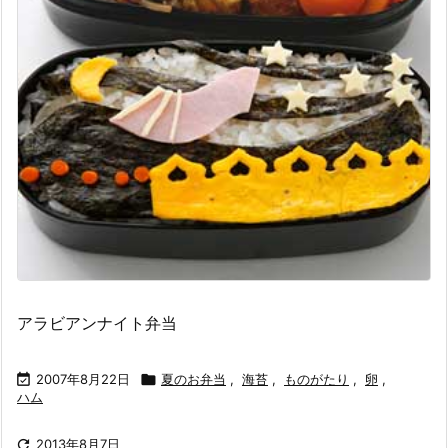
アラビアンナイト弁当

2007年8月22日

夏のお弁当
,
海苔
,
ものがたり
,
卵
,
ハム

2013年8月7日