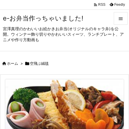

Feedly
RSS
e-お弁当作っちゃいました!

宮澤真理のかわいいお絵かきお弁当(オリジナルのキャラ弁)を公

開。ウィンナー飾り切りやかわいいスィーツ、ランチプレート、ア
メニュ
ニメや作り方動画も

サイド


ホーム
>

空飛ぶ絨毯
前へ

次へ

検索