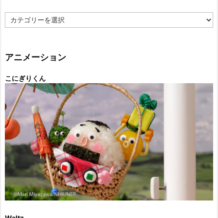
カ
テ
ゴ
リ
ー
アニメーション
こにぎりくん
Waltz