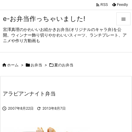

Feedly
RSS
e-お弁当作っちゃいました!

宮澤真理のかわいいお絵かきお弁当(オリジナルのキャラ弁)を公

開。ウィンナー飾り切りやかわいいスィーツ、ランチプレート、ア
メニュ
ニメや作り方動画も

サイド


ホーム
>

お弁当
>

夏のお弁当
前へ

次へ

アラビアンナイト弁当
検索

2007年8月22日

2013年8月7日