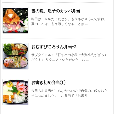
雪の晩、迷子のカッパ弁当
昨日は、立冬だったとか。もう冬が来るんですね。
夏のころは、もう涼しくなることは ...
おむすびころりん弁当-2
サブタイトル：「打ち出の小槌で大判小判がざっく
ざく！」 リクエストいただいた お ...
お書き初め弁当①
今日もお弁当がいらなかったので自分のご飯をお弁
当につめました。 お弁当で「お書き ...