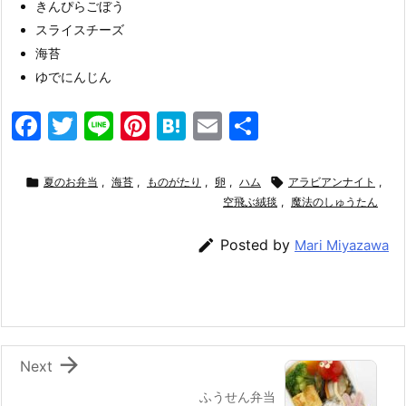
きんぴらごぼう
スライスチーズ
海苔
ゆでにんじん
F
T
Li
Pi
H
E
共
a
w
n
nt
at
m
有
c
itt
e
er
e
ai

夏のお弁当
,
海苔
,
ものがたり
,
卵
,
ハム

アラビアンナイト
,
e
er
e
n
l
空飛ぶ絨毯
,
魔法のしゅうたん
b
st
a

Posted by
Mari Miyazawa
o
o
k

Next
ふうせん弁当