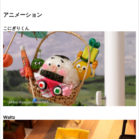
ゴ
リ
ー
アニメーション
こにぎりくん
Waltz