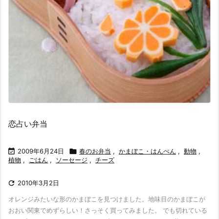
恋占い弁当

2009年6月24日

春のお弁当
,
かまぼこ・はんぺん
,
動物
,
植物
,
ごはん
,
ソーセージ
,
チーズ

2010年3月2日
オレンジみたいな形のかまぼこを見つけました。地味目のかまぼこが
おおい関東でめずらしい！さっそく買ってみました。 でも切れている