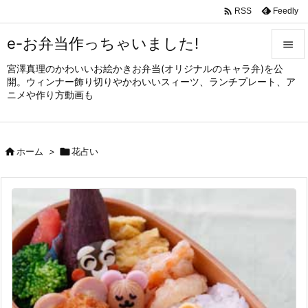

Feedly
RSS
e-お弁当作っちゃいました!

宮澤真理のかわいいお絵かきお弁当(オリジナルのキャラ弁)を公

開。ウィンナー飾り切りやかわいいスィーツ、ランチプレート、ア
メニュ
ニメや作り方動画も

サイド


ホーム
>

花占い
前へ

次へ

検索