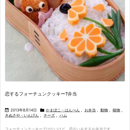
恋するフォーチュンクッキー?弁当

2013年8月14日

かまぼこ・はんぺん
,
お弁当
,
動物
,
植物
,
きぬさや・いんげん
,
チーズ
,
ハム
フォーチュンクッキーではないけど、恋占いをするお弁当です。