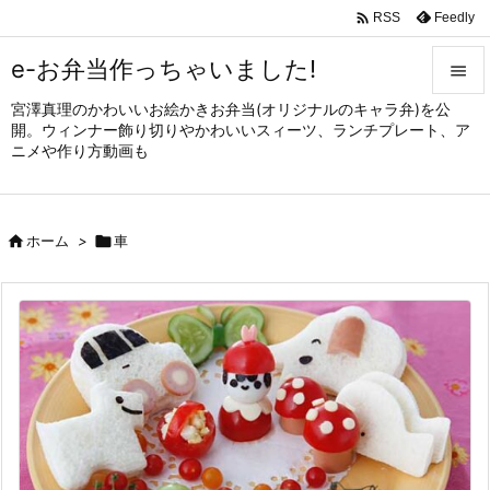

Feedly
RSS
e-お弁当作っちゃいました!

宮澤真理のかわいいお絵かきお弁当(オリジナルのキャラ弁)を公

開。ウィンナー飾り切りやかわいいスィーツ、ランチプレート、ア
メニュ
ニメや作り方動画も

サイド


ホーム
>

車
前へ

次へ

検索