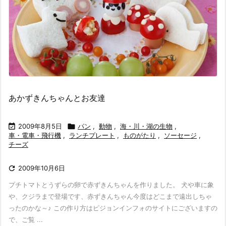
あかずきんちゃんとお友達

2009年8月5日

パン
,
動物
,
海・川・湖の生物
,
車・電車・飛行機
,
ランチプレート
,
ものがたり
,
ソーセージ
,
チーズ

2009年10月6日
プチトマトとうずらの卵で赤ずきんちゃんを作りました。 犬や車に象
や、クジラまで登場です、赤ずきんちゃん今度はどこまで遠出しちゃ
ったのかな～♪ この作り方はピジョンインフォのサイトにございますの
で、ご覧 ...