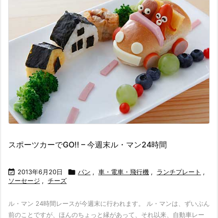
スポーツカーでGO!! – 今週末ル・マン24時間

2013年6月20日

パン
,
車・電車・飛行機
,
ランチプレート
,
ソーセージ
,
チーズ
ル・マン 24時間レースが今週末に行われます。 ル・マンは、ずいぶん
前のことですが、ほんのちょっと縁があって、それ以来、自動車レー