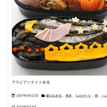
アラビアンナイト弁当

2007年8月22日

夏のお弁当
,
海苔
,
ものがたり
,
卵
,
ハ

2013年8月7日