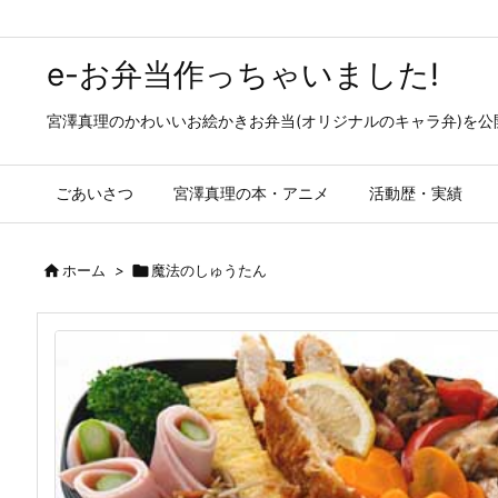
e-お弁当作っちゃいました!
宮澤真理のかわいいお絵かきお弁当(オリジナルのキャラ弁)を
ごあいさつ
宮澤真理の本・アニメ
活動歴・実績

ホーム
>

魔法のしゅうたん