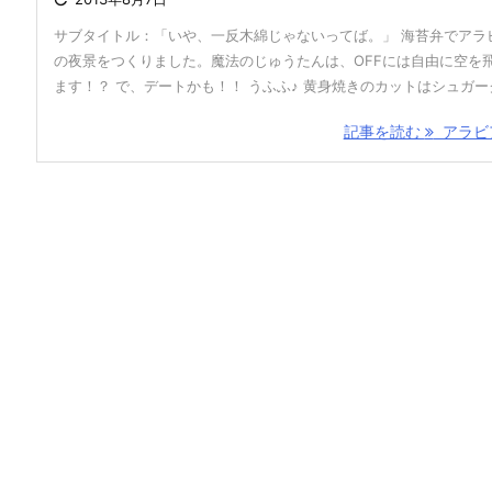
サブタイトル：「いや、一反木綿じゃないってば。」 海苔弁でアラ
の夜景をつくりました。魔法のじゅうたんは、OFFには自由に空を
ます！？ で、デートかも！！ うふふ♪ 黄身焼きのカットはシュガーク 
記事を読む
アラビア 