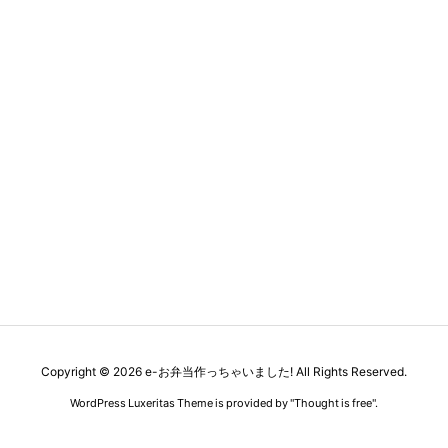
Copyright ©
2026
e-お弁当作っちゃいました!
All Rights Reserved.
WordPress Luxeritas Theme is provided by "
Thought is free
".