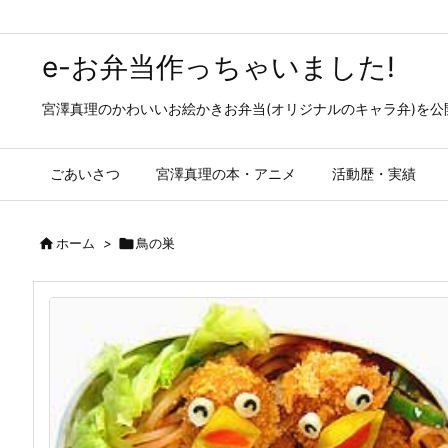
e-お弁当作っちゃいました!
宮澤真理のかわいいお絵かきお弁当(オリジナルのキャラ弁)を
ごあいさつ
宮澤真理の本・アニメ
活動歴・実績

ホーム
>

鳥の巣