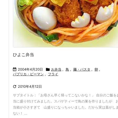
ひよこ弁当

2004年4月20日

お弁当
,
鳥
,
麺・パスタ
,
卵
,
パプリカ・ピーマン
,
フライ

2010年4月12日
サブタイトル：「お母さん早く帰ってこないかな！」 自分のご飯を
当に盛り付けてみました。スパゲティーで鳥の巣を作りましたが 
当箱が小さすぎて 山盛りになっちゃいました。だから実は蓋がし
ない！ ...