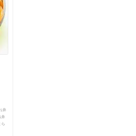
お弁
お弁
まら