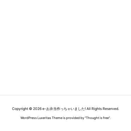
Copyright ©
2026
e-お弁当作っちゃいました!
All Rights Reserved.
WordPress Luxeritas Theme is provided by "
Thought is free
".