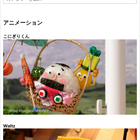
テ
ゴ
リ
ー
アニメーション
こにぎりくん
Waltz