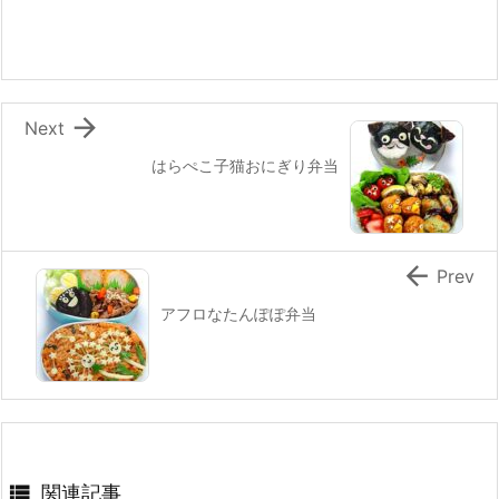
o
o
k

Next
はらぺこ子猫おにぎり弁当

Prev
アフロなたんぽぽ弁当

関連記事