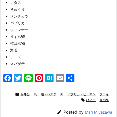
レタス
きゅうり
メンチカツ
パプリカ
ウィンナー
うずら卵
椎茸煮物
海苔
チーズ
スパゲティ
F
T
Li
Pi
H
E
共
a
w
n
nt
at
m
有
c
itt
e
er
e
ai

お弁当
,
鳥
,
麺・パスタ
,
卵
,
パプリカ・ピーマン
,
フライ
e
er
e
n
l

ひよこ
,
鳥の巣
b
st
a

Posted by
Mari Miyazawa