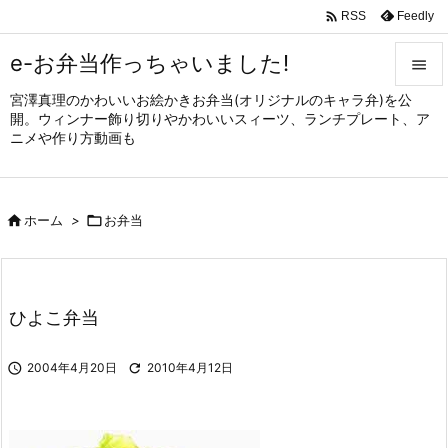

Feedly
RSS
e-お弁当作っちゃいました!

宮澤真理のかわいいお絵かきお弁当(オリジナルのキャラ弁)を公

開。ウィンナー飾り切りやかわいいスィーツ、ランチプレート、ア
メニュ
ニメや作り方動画も

サイド


ホーム
>

お弁当
前へ

次へ

ひよこ弁当
検索

2004年4月20日

2010年4月12日