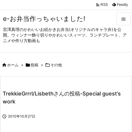

Feedly
RSS
e-お弁当作っちゃいました!

宮澤真理のかわいいお絵かきお弁当(オリジナルのキャラ弁)を公

開。ウィンナー飾り切りやかわいいスィーツ、ランチプレート、ア
メニュ
ニメや作り方動画も

サイド


ホーム
>

投稿
>

その他
前へ

次へ

TrekkieGrrrl/Lisbethさんの投稿-Special guest’s
検索
work

2010年10月27日