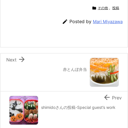
c
itt
e
er
e
ai

その他
,
投稿
e
er
e
n
l

Posted by
Mari Miyazawa
b
st
a
o
o
k

Next
赤とんぼ弁当

Prev
shimidoさんの投稿-Special guest’s work