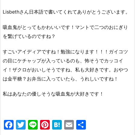
Lisbethさん日本語で書いてくれてありがとうございます。
吸血鬼がとってもかわいいです！マントで二つのおにぎり
を繋げているのですね？
すごいアイディアですね！勉強になります！！！ガイコツ
の目にケチャップが入っているのも、怖そうでカッコイ
イ！ザクロがおいしそうですね、私も大好きです。おやつ
は金平糖？お弁当に入っていたら、うれしいですね！
私はあなたの優しそうな吸血鬼が大好きです！
F
T
Li
Pi
H
E
共
a
w
n
nt
at
m
有