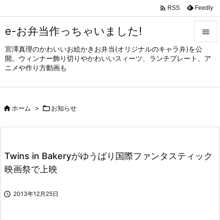

Feedly
RSS
e-お弁当作っちゃいました!

宮澤真理のかわいいお絵かきお弁当(オリジナルのキャラ弁)を公

開。ウィンナー飾り切りやかわいいスィーツ、ランチプレート、ア
メニュ
ニメや作り方動画も

サイド


ホーム
>

お知らせ
前へ

次へ

Twins in Bakeryがゆうばり国際ファンタスティック
検索
映画祭で上映

2013年12月25日