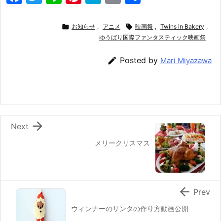
a
w
n
nt
at
m
有
c
itt
e
er
e
ai

お知らせ
,
アニメ

映画祭
,
Twins in Bakery
,
e
er
e
ゆうばり国際ファンタスティック映画祭
n
l
b
st
a

Posted by
Mari Miyazawa
o
o
k

Next
メリークリスマス

Prev
ウィンナーのサンタの作り方動画公開