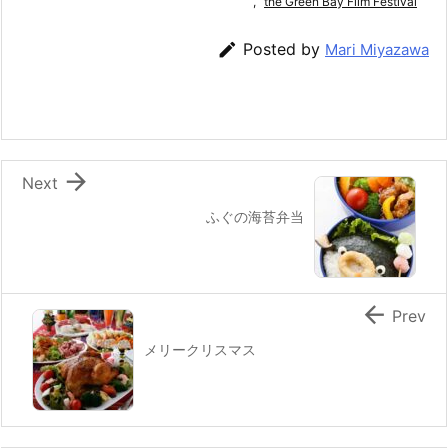
e
er
e
n
l
,
the Green Bay Film Festival
b
st
a

Posted by
Mari Miyazawa
o
o
k

Next
ふぐの海苔弁当

Prev
メリークリスマス