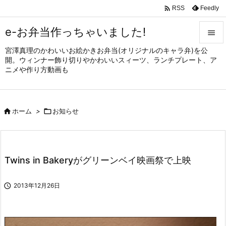

Feedly
RSS
e-お弁当作っちゃいました!

宮澤真理のかわいいお絵かきお弁当(オリジナルのキャラ弁)を公

開。ウィンナー飾り切りやかわいいスィーツ、ランチプレート、ア
メニュ
ニメや作り方動画も

サイド


ホーム
>

お知らせ
前へ

次へ

Twins in Bakeryがグリーンベイ映画祭で上映
検索

2013年12月26日