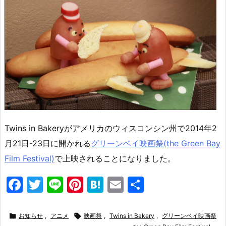
Twins in Bakeryがアメリカのウィスコンシン州で2014年2
月21日-23日に開かれる
グリーンベイ映画祭(the Green Bay
Film Festival)
で上映されることになりました。
F
T
Li
Pi
H
E
共
a
w
n
nt
at
m
有
c
itt
e
er
e
ai

お知らせ
,
アニメ

映画祭
,
Twins in Bakery
,
グリーンベイ映画祭