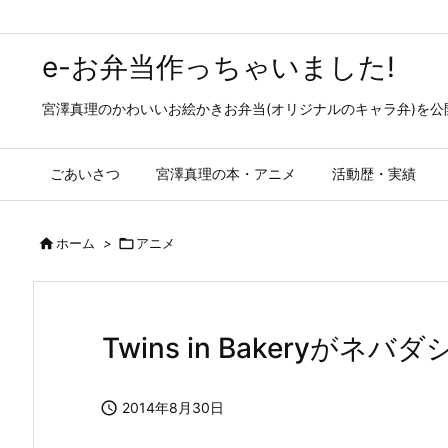
e-お弁当作っちゃいました!
宮澤真理のかわいいお絵かきお弁当(オリジナルのキャラ弁)を
ごあいさつ
宮澤真理の本・アニメ
活動歴・実績

ホーム
>

アニメ
Twins in Bakeryが

2014年8月30日