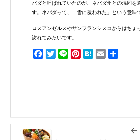
バダと呼ばれていたのが、ネバダ州との混同を
す。ネバダって、「雪に覆われた」という意味
ロスアンゼルスやサンフランシスコからはちょ
訪れてみたいです。
F
T
Li
Pi
H
E
共
a
w
n
nt
at
m
有
c
itt
e
er
e
ai
e
er
e
n
l
b
st
a
o
o
k
