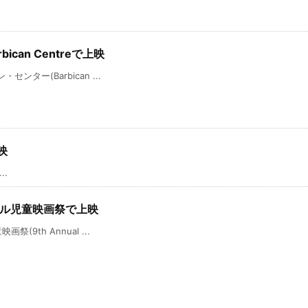
rbican Centreで上映
・センター(Barbican ...
映
..
シアトル児童映画祭で上映
祭(9th Annual ...