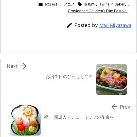
c
itt
e
er
e
ai

お知らせ
,
アニメ

映画祭
,
Twins in Bakery
,
e
er
e
n
Providence Children’s Film Festival
l
b
st
a

Posted by
Mari Miyazawa
o
o
k

Next
お誕生日のびっくり弁当

Prev
祝! 新成人 - チューリップの花束を