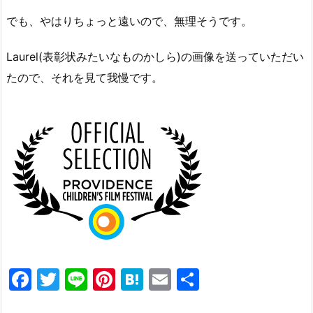
でも、やはりちょっと遠いので、無理そうです。
Laurel(表彰状みたいなものかしら)の画像を送っていただい
たので、それを見て我慢です。
F
T
Li
Pi
H
E
共
a
w
n
nt
at
m
有