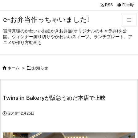

Feedly
RSS
e-お弁当作っちゃいました!

宮澤真理のかわいいお絵かきお弁当(オリジナルのキャラ弁)を公

開。ウィンナー飾り切りやかわいいスィーツ、ランチプレート、ア
メニュ
ニメや作り方動画も

サイド


ホーム
>

お知らせ
前へ

次へ

Twins in Bakeryが阪急うめだ本店で上映
検索

2016年2月25日