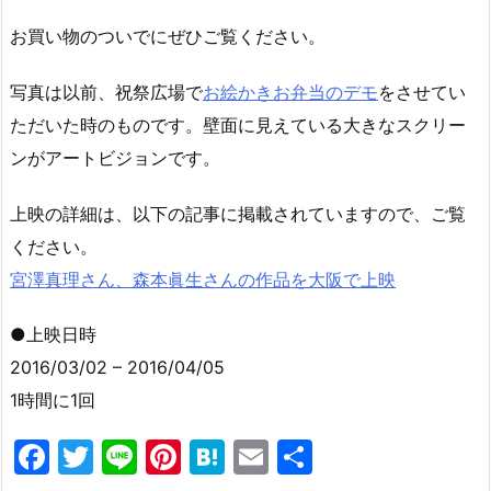
お買い物のついでにぜひご覧ください。
写真は以前、祝祭広場で
お絵かきお弁当のデモ
をさせてい
ただいた時のものです。壁面に見えている大きなスクリー
ンがアートビジョンです。
上映の詳細は、以下の記事に掲載されていますので、ご覧
ください。
宮澤真理さん、森本眞生さんの作品を大阪で上映
●上映日時
2016/03/02 – 2016/04/05
1時間に1回
F
T
Li
Pi
H
E
共