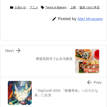
a
w
n
nt
at
m
有
c
itt
e
er
e
ai

お知らせ
,
アニメ

Twins in Bakery
,
上映
,
阪急うめだ本店
e
er
e
n
l

Posted by
Mari Miyazawa
b
st
a
o
o
k

Next
豊後高田市でお弁当教室

Prev
「DigiCon6 ASIA 『映像革命』への小さな
扉」に出演