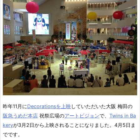
昨年11月に
Decorationsを上映
していただいた大阪 梅田の
阪急うめだ本店
祝祭広場の
アートビジョン
で、
Twins in Ba
kery
が3月2日から上映されることになりました。4月5日ま
でです。