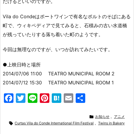
だけるといいのですが。
Vila do Condeはポートワインで有名なポルトのそばにある
町で、ウィキペディアで見てみると、石積みの古い水道橋
が残っていたりする落ち着いた町のようです。
今回は無理なのですが、いつか訪れてみたいです。
●上映日時と場所
2014/07/06 11:00 TEATRO MUNICIPAL ROOM 2
2014/07/12 15:30 TEATRO MUNICIPAL ROOM 1
F
T
Li
Pi
H
E
共
a
w
n
nt
at
m
有
c
itt
e
er
e
ai

お知らせ
,
アニメ

e
Curtas Vila do Conde International Film Festival
er
e
n
l
,
Twins in Bakery