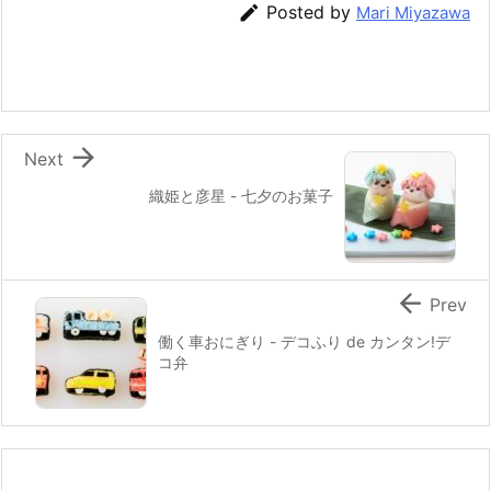
b
st
a

Posted by
Mari Miyazawa
o
o
k

Next
織姫と彦星 - 七夕のお菓子

Prev
働く車おにぎり - デコふり de カンタン!デ
コ弁