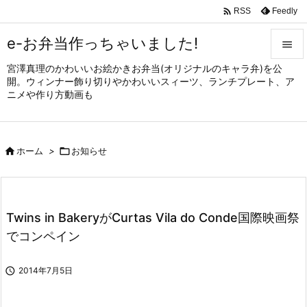

Feedly
RSS
e-お弁当作っちゃいました!

宮澤真理のかわいいお絵かきお弁当(オリジナルのキャラ弁)を公

開。ウィンナー飾り切りやかわいいスィーツ、ランチプレート、ア
メニュ
ニメや作り方動画も

サイド


ホーム
>

お知らせ
前へ

次へ

Twins in BakeryがCurtas Vila do Conde国際映画祭
検索
でコンペイン

2014年7月5日